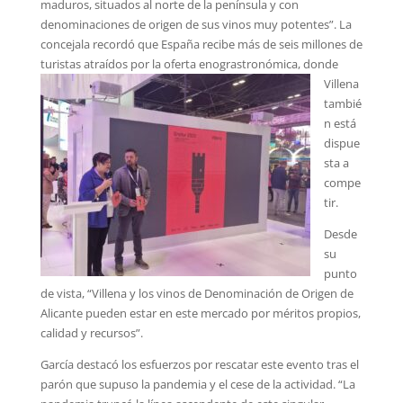
maduros, situados al norte de la península y con
denominaciones de origen de sus vinos muy potentes”. La
concejala recordó que España recibe más de seis millones de
turistas atr
aídos por la oferta enograstronómica, donde
Villena
tambié
n está
dispue
sta a
compe
tir.
Desde
su
punto
de vista, “Villena y los vinos de Denominación de Origen de
Alicante pueden estar en este mercado por méritos propios,
calidad y recursos”.
García destacó los esfuerzos por rescatar este evento tras el
parón que supuso la pandemia y el cese de la actividad. “La