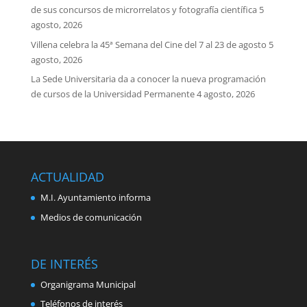
de sus concursos de microrrelatos y fotografía científica
5
agosto, 2026
Villena celebra la 45ª Semana del Cine del 7 al 23 de agosto
5
agosto, 2026
La Sede Universitaria da a conocer la nueva programación
de cursos de la Universidad Permanente
4 agosto, 2026
ACTUALIDAD
M.I. Ayuntamiento informa
Medios de comunicación
DE INTERÉS
Organigrama Municipal
Teléfonos de interés