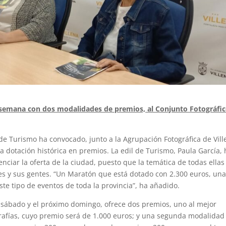
e semana con dos modalidades de premios, al Conjunto Fotográfic
de Turismo ha convocado, junto a la Agrupación Fotográfica de Vill
 dotación histórica en premios. La edil de Turismo, Paula García, 
ciar la oferta de la ciudad, puesto que la temática de todas ellas
les y sus gentes. “Un Maratón que está dotado con 2.300 euros, un
te tipo de eventos de toda la provincia”, ha añadido.
 sábado y el próximo domingo, ofrece dos premios, uno al mejor
rafías, cuyo premio será de 1.000 euros; y una segunda modalidad 