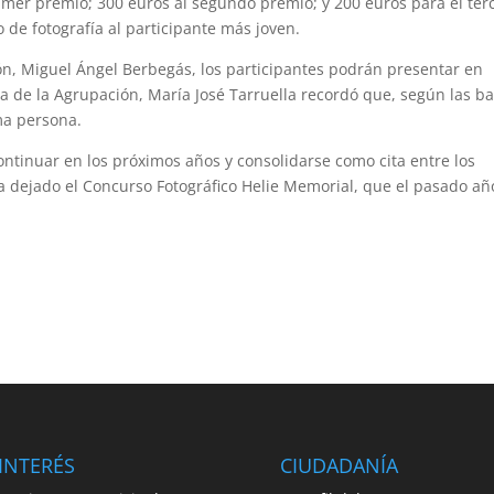
rimer premio; 300 euros al segundo premio; y 200 euros para el ter
de fotografía al participante más joven.
ón, Miguel Ángel Berbegás, los participantes podrán presentar en
ria de la Agrupación, María José Tarruella recordó que, según las ba
a persona.
ontinuar en los próximos años y consolidarse como cita entre los
 ha dejado el Concurso Fotográfico Helie Memorial, que el pasado añ
INTERÉS
CIUDADANÍA