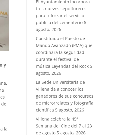
El Ayuntamiento incorpora
tres nuevos sepultureros
para reforzar el servicio
público del cementerio
6
agosto, 2026
Constituido el Puesto de
Mando Avanzado (PMA) que
coordinará la seguridad
durante el festival de
o y
música Leyendas del Rock
5
agosto, 2026
La Sede Universitaria de
ena,
Villena da a conocer los
ha
ganadores de sus concursos
 es
de microrrelatos y fotografía
a de
científica
5 agosto, 2026
Villena celebra la 45ª
Semana del Cine del 7 al 23
a la
de agosto
5 agosto, 2026