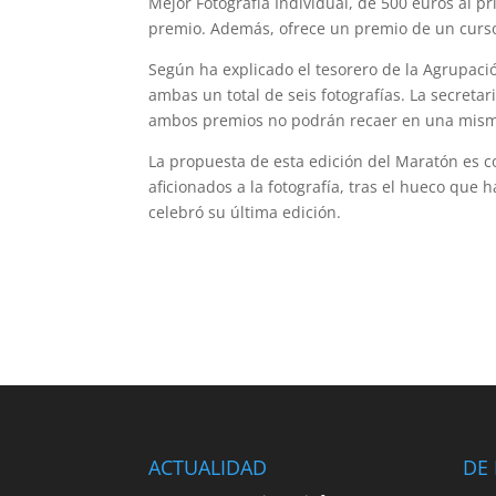
Mejor Fotografía Individual, de 500 euros al p
premio. Además, ofrece un premio de un curso 
Según ha explicado el tesorero de la Agrupaci
ambas un total de seis fotografías. La secreta
ambos premios no podrán recaer en una mism
La propuesta de esta edición del Maratón es c
aficionados a la fotografía, tras el hueco que
celebró su última edición.
ACTUALIDAD
DE 