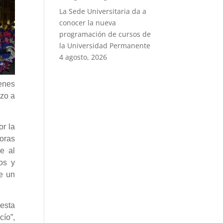
La Sede Universitaria da a
conocer la nueva
programación de cursos de
la Universidad Permanente
4 agosto, 2026
ienes
nzo a
or la
horas
re al
os y
de un
esta
ío”,