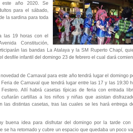
a este año 2020. Se
dultos para el sábado,
 de la sardina para toda
 a las 19 horas con el
venida Constitución,
participarán las bandas La Atalaya y la SM Ruperto Chapí, qu
 desfile infantil del domingo 23 de febrero el cual dará comie
l novedad de Carnaval para este año tendrá lugar el domingo p
a Feria de Carnaval que tendrá lugar entre las 17 y las 19:30 
 Festero. Allí habrá casetas típicas de feria con entrada lib
 cuñarán cartillas a los niños y niñas que asistan disfrazad
en las distintas casetas, tras las cuales se les hará entrega 
 buena idea para disfrutar del domingo por la tarde con 
ue se ha retomado y cubre un espacio que quedaba un poco vac