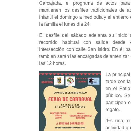
Carcajada, el programa de actos par
mantienen los desfiles tradicionales de a
infantil el domingo a mediodía y el entierro
la familia el lunes día 24.
El desfile del sábado adelanta su inicio
recorrido habitual con salida desde A
intersección con calle San Isidro. En él 
también serán las encargadas de amenizar el
las 12 horas.
La principa
tarde con l
en el Patio
público. Se
participen 
regalo.
“
Es una muy
actividad q