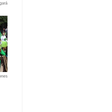
gará
ones