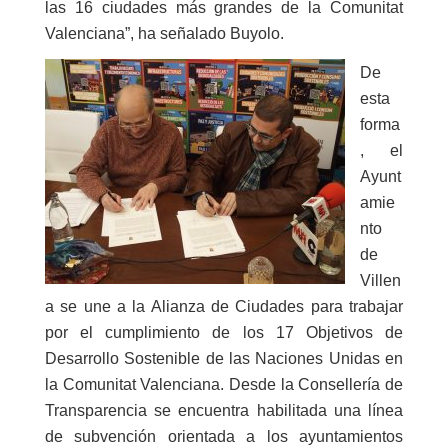
las 16 ciudades más grandes de la Comunitat
Valenciana”, ha señalado Buyolo.
De
esta
forma
, el
Ayunt
amie
nto
de
Villen
a se une a la Alianza de Ciudades para trabajar
por el cumplimiento de los 17 Objetivos de
Desarrollo Sostenible de las Naciones Unidas en
la Comunitat Valenciana. Desde la Consellería de
Transparencia se encuentra habilitada una línea
de subvención orientada a los ayuntamientos