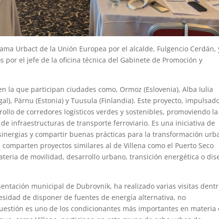
grama Urbact de la Unión Europea por el alcalde, Fulgencio Cerdán, 
s por el jefe de la oficina técnica del Gabinete de Promoción y
 en la que participan ciudades como, Ormoz (Eslovenia), Alba Iulia
gal), Pärnu (Estonia) y Tuusula (Finlandia). Este proyecto, impulsad
rollo de corredores logísticos verdes y sostenibles, promoviendo la
de infraestructuras de transporte ferroviario. Es una iniciativa de
sinergias y compartir buenas prácticas para la transformación urb
 comparten proyectos similares al de Villena como el Puerto Seco
teria de movilidad, desarrollo urbano, transición energética o di
entación municipal de Dubrovnik, ha realizado varias visitas dent
esidad de disponer de fuentes de energía alternativa, no
cuestión es uno de los condicionantes más importantes en materia