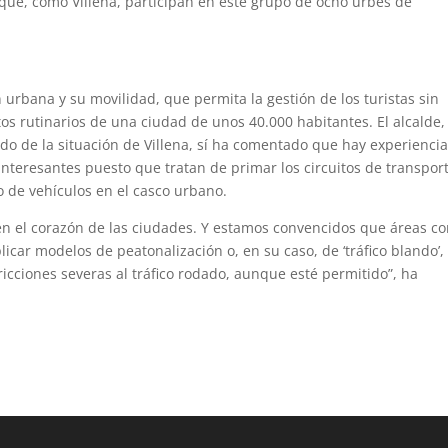
 que, como Villena, participan en este grupo de ocho urbes de
 urbana y su movilidad, que permita la gestión de los turistas sin
tos rutinarios de una ciudad de unos 40.000 habitantes. El alcalde
o de la situación de Villena, sí ha comentado que hay experienci
teresantes puesto que tratan de primar los circuitos de transpor
do de vehículos en el casco urbano.
en el corazón de las ciudades. Y estamos convencidos que áreas c
icar modelos de peatonalización o, en su caso, de ‘tráfico blando’, 
icciones severas al tráfico rodado, aunque esté permitido”, ha