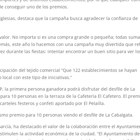
de conseguir uno de los premios.
 Iglesias, destaca que la campaña busca agradecer la confianza de
alor. No importa si es una compra grande o pequeña; todas suma
emás, este año lo hacemos con una campaña muy divertida que ref
z durante las fiestas: intentar encontrar un buen sitio para ver lo
icipación del tejido comercial “Que 122 establecimientos se hayan
ocal con este tipo de iniciativas.”
P, la primera persona ganadora podrá disfrutar del desfile de La
ara 10 personas en la terraza de la Cafetería El Cafetero. El prem
rteles festeros y confeti aportado por El Pelailla.
smo premio para 10 personas viendo el desfile de La Cabalgata.
García, ha destacado el valor de la colaboración entre el Ayuntamie
estimulen la actividad económica de la ciudad. “El Ayuntamiento de