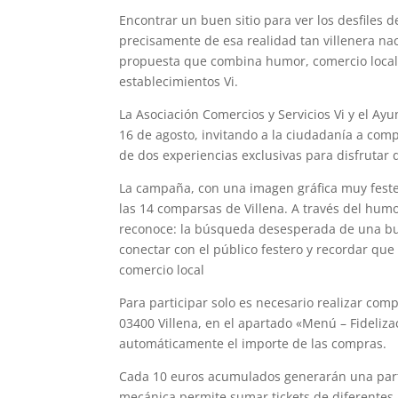
Encontrar un buen sitio para ver los desfiles d
precisamente de esa realidad tan villenera na
propuesta que combina humor, comercio local 
establecimientos Vi.
La Asociación Comercios y Servicios Vi y el Ay
16 de agosto, invitando a la ciudadanía a comp
de dos experiencias exclusivas para disfrutar d
La campaña, con una imagen gráfica muy feste
las 14 comparsas de Villena. A través del humo
reconoce: la búsqueda desesperada de una bue
conectar con el público festero y recordar que
comercio local
Para participar solo es necesario realizar compr
03400 Villena, en el apartado «Menú – Fideliza
automáticamente el importe de las compras.
Cada 10 euros acumulados generarán una partic
mecánica permite sumar tickets de diferentes 