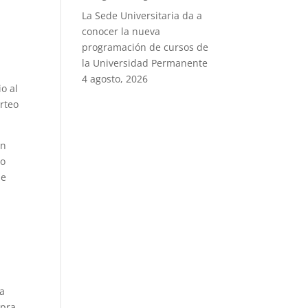
La Sede Universitaria da a
conocer la nueva
programación de cursos de
la Universidad Permanente
4 agosto, 2026
o al
orteo
en
ro
de
l
La
mpra