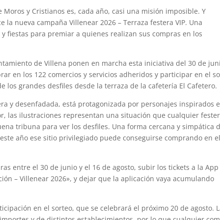
e Moros y Cristianos es, cada año, casi una misión imposible. Y
ce la nueva campaña Villenear 2026 – Terraza festera VIP. Una
y fiestas para premiar a quienes realizan sus compras en los
untamiento de Villena ponen en marcha esta iniciativa del 30 de juni
rar en los 122 comercios y servicios adheridos y participar en el s
e los grandes desfiles desde la terraza de la cafetería El Cafetero.
ra y desenfadada, está protagonizada por personajes inspirados 
r, las ilustraciones representan una situación que cualquier feste
na tribuna para ver los desfiles. Una forma cercana y simpática 
 este año ese sitio privilegiado puede conseguirse comprando en e
as entre el 30 de junio y el 16 de agosto, subir los tickets a la App
ción – Villenear 2026», y dejar que la aplicación vaya acumulando
ipación en el sorteo, que se celebrará el próximo 20 de agosto. 
importes y de distintos establecimientos, por lo que cualquier co