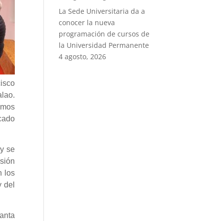
La Sede Universitaria da a
conocer la nueva
programación de cursos de
la Universidad Permanente
4 agosto, 2026
isco
alao.
amos
acado
9
y
se
rsión
n los
 del
lanta