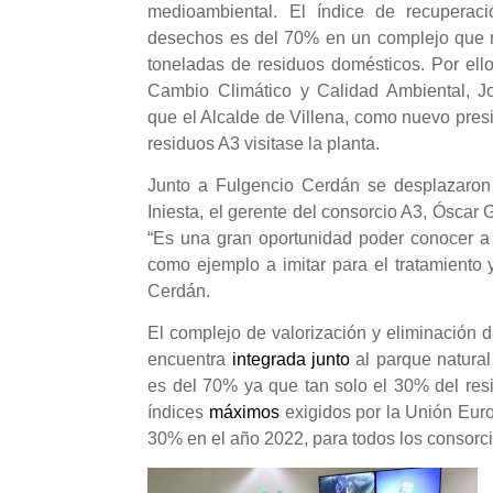
medioambiental. El índice de recuperac
desechos es del 70% en un complejo que r
toneladas de residuos domésticos. Por ello
Cambio Climático y Calidad Ambiental, J
que el Alcalde de Villena, como nuevo pres
residuos A3 visitase la planta.
Junto a Fulgencio Cerdán se desplazaron
Iniesta, el gerente del consorcio A3, Óscar 
“Es una gran oportunidad poder conocer a
como ejemplo a imitar para el tratamiento 
Cerdán.
El complejo de valorización y eliminación
encuentra
i
ntegrada junto
al parque natura
es del 70% ya que tan solo el 30% del resi
índices
máximos
exigidos por la Unión Eur
30% en el año 2022, para todos los consorc