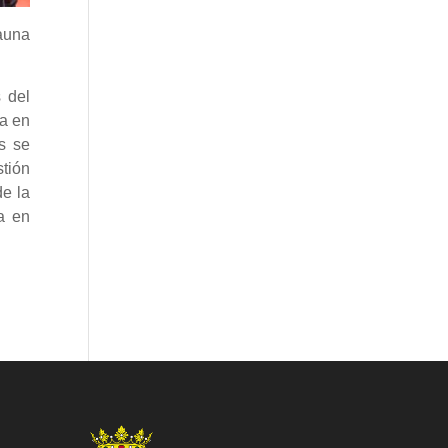
fauna
s del
da en
s se
stión
de la
da en