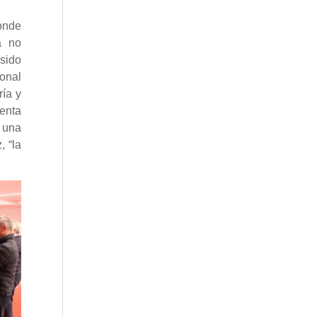
onde
a no
sido
sonal
ría y
nta
 una
, “la