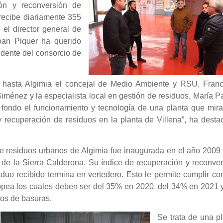
ión y reconversión de
ecibe diariamente 355
 el director general de
oan Piquer ha querido
idente del consorcio de
 hasta Algimia el concejal de Medio Ambiente y RSU, Franc
Giménez y la especialista local en gestión de residuos, María P
 fondo el funcionamiento y tecnología de una planta que mir
y recuperación de residuos en la planta de Villena”, ha dest
 de residuos urbanos de Algimia fue inaugurada en el año 200
l de
la Sierra Calderona. Su índice de recuperación y reconve
duo recibido termina en vertedero. Esto le permite cumplir co
opea los cuales deben ser del 35% en 2020, del 34% en 2021 y
ios de basuras.
Se trata de una p