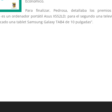
Ecónomico.
Para finalizar, Pedrosa, detallaba los premios
do es un ordenador portátil Asus X552LD; para el segundo una telev
ficado una tablet Samsung Galaxy TAB4 de 10 pulgadas”.