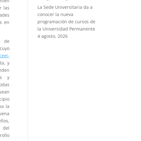
enten
La Sede Universitaria da a
e las
conocer la nueva
dades
programación de cursos de
os en
la Universidad Permanente
4 agosto, 2026
4 de
cuyo
eei-
ta, y
eden
as y
todas
 sean
cipio
ba la
buena
llos,
 del
rollo