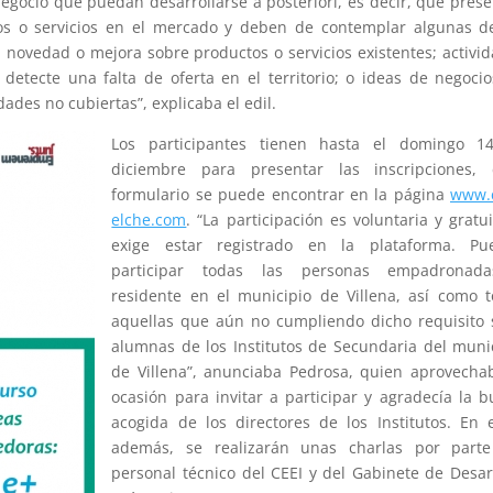
egocio que puedan desarrollarse a posteriori, es decir, que pres
os o servicios en el mercado y deben de contemplar algunas d
a novedad o mejora sobre productos o servicios existentes; activi
detecte una falta de oferta en el territorio; o ideas de negoci
des no cubiertas”, explicaba el edil.
Los participantes tienen hasta el domingo 1
diciembre para presentar las inscripciones, 
formulario se puede encontrar en la página
www.c
elche.com
. “La participación es voluntaria y gratui
exige estar registrado en la plataforma. Pu
participar todas las personas empadronad
residente en el municipio de Villena, así como 
aquellas que aún no cumpliendo dicho requisito
alumnas de los Institutos de Secundaria del muni
de Villena”, anunciaba Pedrosa, quien aprovecha
ocasión para invitar a participar y agradecía la 
acogida de los directores de los Institutos. En e
además, se realizarán unas charlas por parte
personal técnico del CEEI y del Gabinete de Desar