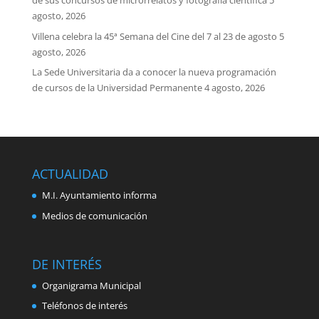
de sus concursos de microrrelatos y fotografía científica
5
agosto, 2026
Villena celebra la 45ª Semana del Cine del 7 al 23 de agosto
5
agosto, 2026
La Sede Universitaria da a conocer la nueva programación
de cursos de la Universidad Permanente
4 agosto, 2026
ACTUALIDAD
M.I. Ayuntamiento informa
Medios de comunicación
DE INTERÉS
Organigrama Municipal
Teléfonos de interés