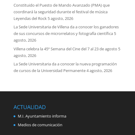
Constituido el Puesto de Mando Avanzado (PMA) que
coordinará la seguridad durante el festival de música
Leyendas del Rock
5 agosto, 2026
La Sede Universitaria de Villena da a conocer los ganadores
de sus concursos de microrrelatos y fotografía científica
5
agosto, 2026
Villena celebra la 45ª Semana del Cine del 7 al 23 de agosto
5
agosto, 2026
La Sede Universitaria da a conocer la nueva programación
de cursos de la Universidad Permanente
4 agosto, 2026
ACTUALIDAD
M.I. Ayuntamiento informa
Medios de comunicación