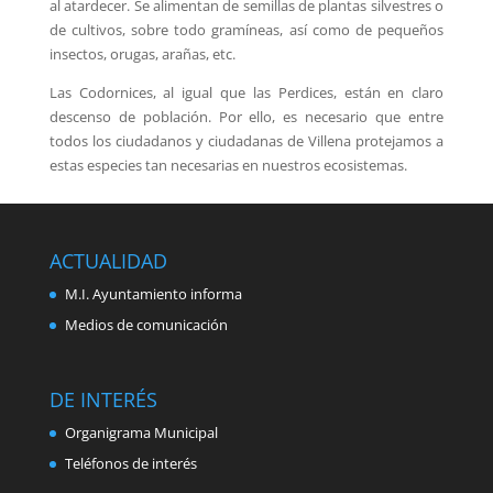
al atardecer. Se alimentan de semillas de plantas silvestres o
de cultivos, sobre todo gramíneas, así como de pequeños
insectos, orugas, arañas, etc.
Las Codornices, al igual que las Perdices, están en claro
descenso de población. Por ello, es necesario que entre
todos los ciudadanos y ciudadanas de Villena protejamos a
estas especies tan necesarias en nuestros ecosistemas.
ACTUALIDAD
M.I. Ayuntamiento informa
Medios de comunicación
DE INTERÉS
Organigrama Municipal
Teléfonos de interés