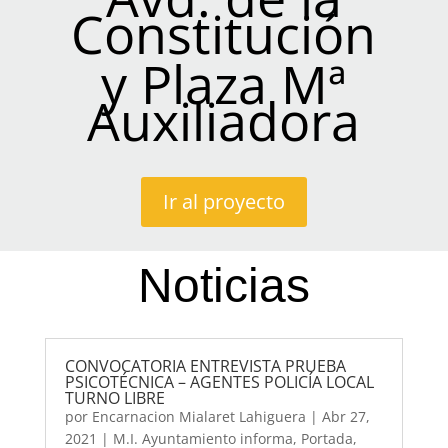
Constitución
y Plaza Mª
Auxiliadora
Ir al proyecto
Noticias
CONVOCATORIA ENTREVISTA PRUEBA
PSICOTÉCNICA – AGENTES POLICÍA LOCAL
TURNO LIBRE
por
Encarnacion Mialaret Lahiguera
|
Abr 27,
2021
|
M.I. Ayuntamiento informa
,
Portada
,