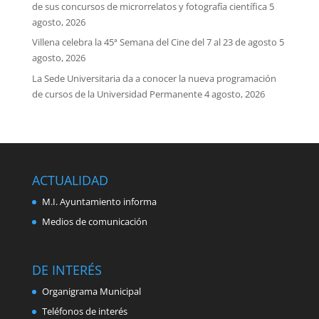
de sus concursos de microrrelatos y fotografía científica
5
agosto, 2026
Villena celebra la 45ª Semana del Cine del 7 al 23 de agosto
5
agosto, 2026
La Sede Universitaria da a conocer la nueva programación
de cursos de la Universidad Permanente
4 agosto, 2026
ACTUALIDAD
M.I. Ayuntamiento informa
Medios de comunicación
DE INTERÉS
Organigrama Municipal
Teléfonos de interés