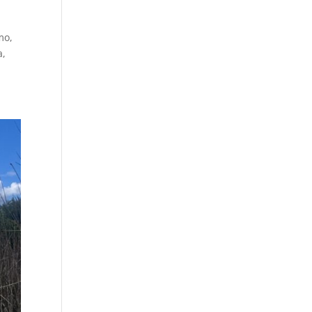
mo,
a,