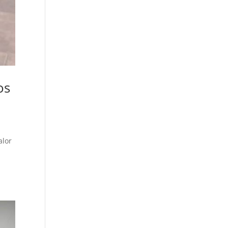
os
alor