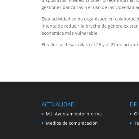
dispositivos móviles. El taller ofrece informaci
gestiones bancarias o el uso de las videollama
Esta actividad se ha organizado en colaboració
intento de reducir la brecha de género existen
económica más vulnerable.
El taller se desarrollará el 25 y el 27 de octub
ACTUALIDAD
DE 
M.I. Ayuntamiento informa
Or
Medios de comunicación
Te