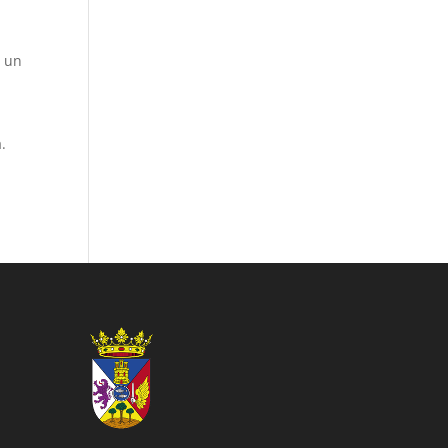
n un
.