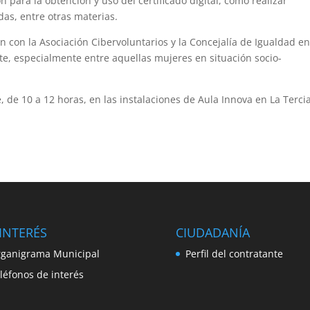
ón para la obtención y uso del certificado digital, cómo realizar
das, entre otras materias.
n con la Asociación Cibervoluntarios y la Concejalía de Igualdad e
te, especialmente entre aquellas mujeres en situación socio-
re, de 10 a 12 horas, en las instalaciones de Aula Innova en La Tercia
INTERÉS
CIUDADANÍA
ganigrama Municipal
Perfil del contratante
léfonos de interés