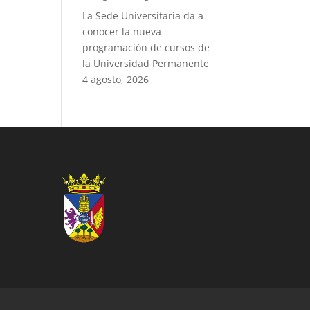
La Sede Universitaria da a
conocer la nueva
programación de cursos de
la Universidad Permanente
4 agosto, 2026