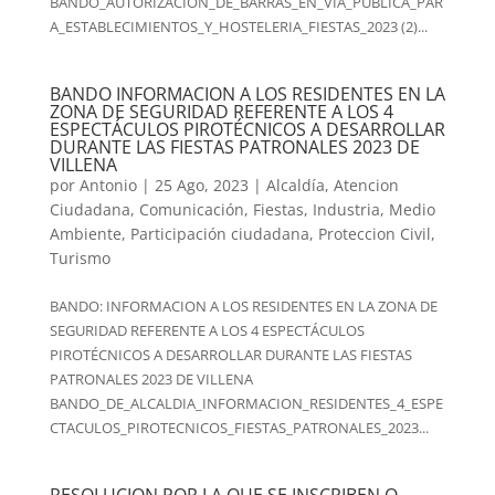
BANDO_AUTORIZACION_DE_BARRAS_EN_VIA_PUBLICA_PAR
A_ESTABLECIMIENTOS_Y_HOSTELERIA_FIESTAS_2023 (2)...
BANDO INFORMACION A LOS RESIDENTES EN LA
ZONA DE SEGURIDAD REFERENTE A LOS 4
ESPECTÁCULOS PIROTÉCNICOS A DESARROLLAR
DURANTE LAS FIESTAS PATRONALES 2023 DE
VILLENA
por
Antonio
|
25 Ago, 2023
|
Alcaldía
,
Atencion
Ciudadana
,
Comunicación
,
Fiestas
,
Industria
,
Medio
Ambiente
,
Participación ciudadana
,
Proteccion Civil
,
Turismo
BANDO: INFORMACION A LOS RESIDENTES EN LA ZONA DE
SEGURIDAD REFERENTE A LOS 4 ESPECTÁCULOS
PIROTÉCNICOS A DESARROLLAR DURANTE LAS FIESTAS
PATRONALES 2023 DE VILLENA
BANDO_DE_ALCALDIA_INFORMACION_RESIDENTES_4_ESPE
CTACULOS_PIROTECNICOS_FIESTAS_PATRONALES_2023...