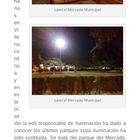
na
ria
Lateral Mercado Municipal
s
en
Vi
lle
na
co
nti
nú
a
y
en
es
Lateral Mercado Municipal
ta
oc
as
ión la edil responsable de iluminación ha dado a
conocer los últimos parques cuya iluminación ha
sido sustituida. Se trata del parque del Mercado,