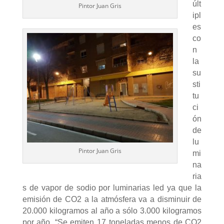
últ
Pintor Juan Gris
ipl
es
co
n
la
su
sti
tu
ci
ón
de
lu
Pintor Juan Gris
mi
na
ria
s de vapor de sodio por luminarias led ya que la
emisión de CO2 a la atmósfera va a disminuir de
20.000 kilogramos al año a sólo 3.000 kilogramos
por año. “Se emiten 17 toneladas menos de CO2