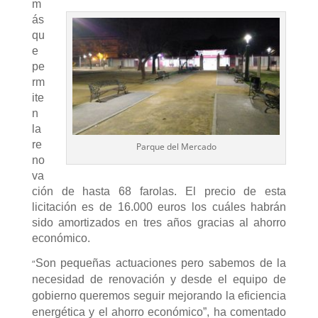
m
ás
qu
e
pe
rm
ite
n
la
re
Parque del Mercado
no
va
ción de hasta 68 farolas. El precio de esta
licitación es de 16.000 euros los cuáles habrán
sido amortizados en tres años gracias al ahorro
económico.
“
Son pequeñas actuaciones pero sabemos de la
necesidad de renovación y desde el equipo de
gobierno queremos seguir mejorando la eficiencia
energética y el ahorro económico”, ha comentado