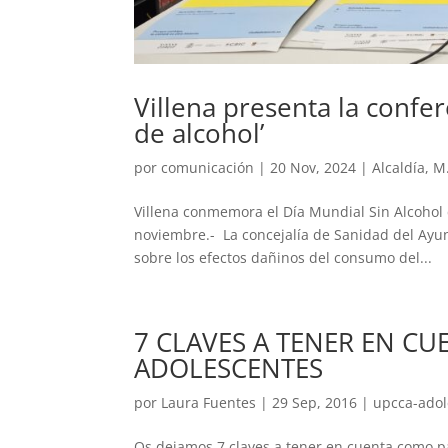
Villena presenta la confe
de alcohol’
por
comunicación
|
20 Nov, 2024
|
Alcaldía
,
M.
Villena conmemora el Día Mundial Sin Alcohol c
noviembre.- La concejalía de Sanidad del Ayun
sobre los efectos dañinos del consumo del...
7 CLAVES A TENER EN C
ADOLESCENTES
por
Laura Fuentes
|
29 Sep, 2016
|
upcca-adol
Os dejamos 7 claves a tener en cuenta como