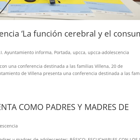
rencia ‘La función cerebral y el cons
I. Ayuntamiento informa
,
Portada
,
upcca
,
upcca-adolescencia
on una conferencia destinada a las familias Villena, 20 de
tamiento de Villena presenta una conferencia destinada a las fami
UENTA COMO PADRES Y MADRES DE
escencia
 padres y madres de adolescentes: BÁSICO: ESCUCHARLES CON LOS 