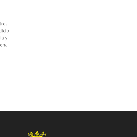
tres
dicio
ía y
lena