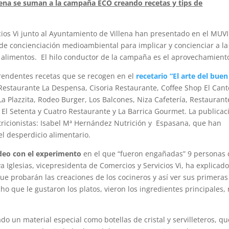
llena se suman a la campaña ECO creando recetas y tips de
ios Vi junto al Ayuntamiento de Villena han presentado en el MUVI 
de concienciación medioambiental para implicar y concienciar a la
 alimentos. El hilo conductor de la campaña es el aprovechamient
prendentes recetas que se recogen en el
recetario “El arte del buen
Restaurante La Despensa, Cisoria Restaurante, Coffee Shop El Cant
La Plazzita, Rodeo Burger, Los Balcones, Niza Cafetería, Restaurant
, El Setenta y Cuatro Restaurante y La Barrica Gourmet. La publicac
tricionistas: Isabel Mª Hernández Nutrición y Espasana, que han
el desperdicio alimentario.
deo con el experimento
en el que “fueron engañadas” 9 personas
a Iglesias, vicepresidenta de Comercios y Servicios Vi, ha explicad
ue probarán las creaciones de los cocineros y así ver sus primeras
o que le gustaron los platos, vieron los ingredientes principales,
 un material especial como botellas de cristal y servilleteros, qu