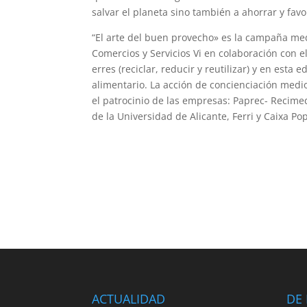
salvar el planeta sino también a ahorrar y favo
“El arte del buen provecho» es la campaña m
Comercios y Servicios Vi en colaboración con e
erres (reciclar, reducir y reutilizar) y en esta
alimentario. La acción de concienciación medi
el patrocinio de las empresas: Paprec- Recimed 
de la Universidad de Alicante, Ferri y Caixa Po
ACTUALIDAD
DE 