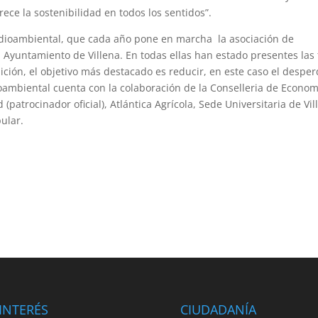
rece la sostenibilidad en todos los sentidos”.
edioambiental, que cada año pone en marcha la asociación de
l Ayuntamiento de Villena. En todas ellas han estado presentes las 
 edición, el objetivo más destacado es reducir, en este caso el desper
oambiental cuenta con la colaboración de la Conselleria de Econom
(patrocinador oficial), Atlántica Agrícola, Sede Universitaria de Vil
pular.
INTERÉS
CIUDADANÍA