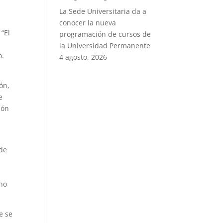
La Sede Universitaria da a
conocer la nueva
“El
programación de cursos de
la Universidad Permanente
o.
4 agosto, 2026
ón,
e
ión
 de
o
 no
e se