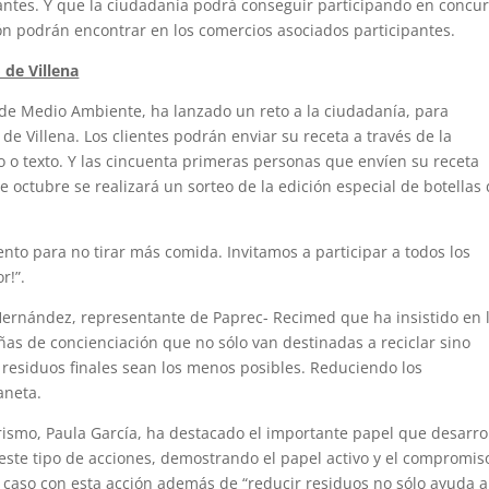
antes. Y que la ciudadanía podrá conseguir participando en concu
ión podrán encontrar en los comercios asociados participantes.
 de Villena
l de Medio Ambiente, ha lanzado un reto a la ciudadanía, para
e Villena. Los clientes podrán enviar su receta a través de la
eo o texto. Y las cincuenta primeras personas que envíen su receta
 octubre se realizará un sorteo de la edición especial de botellas
ento para no tirar más comida. Invitamos a participar a todos los
r!”.
Hernández, representante de Paprec- Recimed que ha insistido en 
ñas de concienciación que no sólo van destinadas a reciclar sino
 residuos finales sean los menos posibles. Reduciendo los
aneta.
urismo, Paula García, ha destacado el importante papel que desarro
o este tipo de acciones, demostrando el papel activo y el compromis
e caso con esta acción además de “reducir residuos no sólo ayuda a