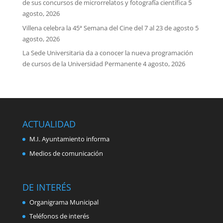
de sus concursos de microrrelatos y fotografía científica
5
agosto, 2026
Villena celebra la 45ª Semana del Cine del 7 al 23 de agosto
5
agosto, 2026
La Sede Universitaria da a conocer la nueva programación
de cursos de la Universidad Permanente
4 agosto, 2026
ACTUALIDAD
M.I. Ayuntamiento informa
Medios de comunicación
DE INTERÉS
Organigrama Municipal
Teléfonos de interés