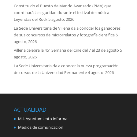
Constituido el Puesto de Mando Avanzado (PMA) que
coordinará la seguridad durante el festival de música
Leyendas del Rock
5 agosto, 2026
La Sede Universitaria de Villena da a conocer los ganadores
de sus concursos de microrrelatos y fotografía científica
5
agosto, 2026
Villena celebra la 45ª Semana del Cine del 7 al 23 de agosto
5
agosto, 2026
La Sede Universitaria da a conocer la nueva programación
de cursos de la Universidad Permanente
4 agosto, 2026
ACTUALIDAD
M.I. Ayuntamiento informa
Medios de comunicación