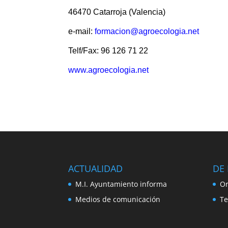
46470 Catarroja (Valencia)
e-mail:
formacion@agroecologia.net
Telf/Fax: 96 126 71 22
www.agroecologia.net
ACTUALIDAD
DE 
M.I. Ayuntamiento informa
Or
Medios de comunicación
Te