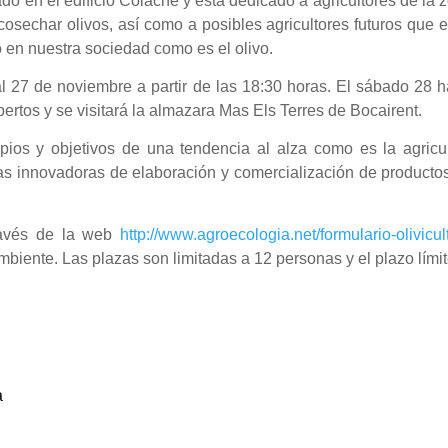
do en el edificio Colache y está dedicado a agricultores de la 
osechar olivos, así como a posibles agricultores futuros que 
o en nuestra sociedad como es el olivo.
 al 27 de noviembre a partir de las 18:30 horas. El sábado 28 
ertos y se visitará la almazara Mas Els Terres de Bocairent.
ipios y objetivos de una tendencia al alza como es la agricu
as innovadoras de elaboración y comercialización de producto
través de la web
http://www.agroecologia.net/formulario-olivicul
iente. Las plazas son limitadas a 12 personas y el plazo lími
a