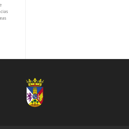
e
ncias
reas