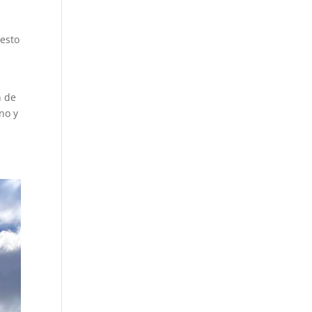
uesto
n de
no y