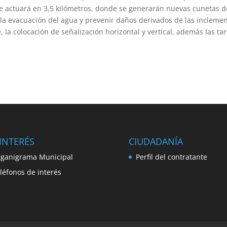
 se actuará en 3,5 kilómetros, donde se generarán nuevas cunetas d
a evacuación del agua y prevenir daños derivados de las incleme
e, la colocación de señalización horizontal y vertical, además las ta
INTERÉS
CIUDADANÍA
ganigrama Municipal
Perfil del contratante
léfonos de interés