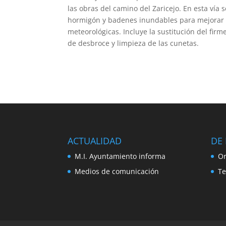
las obras del camino del Zaricejo. En esta vía
hormigón y badenes inundables para mejorar l
meteorológicas. Incluye la sustitución del firm
de desbroce y limpieza de las cunetas.
ACTUALIDAD
DE 
M.I. Ayuntamiento informa
Or
Medios de comunicación
Te