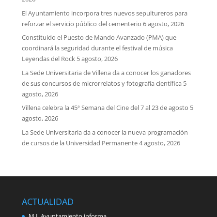
El Ayuntamiento incorpora tres nuevos sepultureros para
reforzar el servicio público del cementerio
6 agosto, 2026
Constituido el Puesto de Mando Avanzado (PMA) que
coordinará la seguridad durante el festival de música
Leyendas del Rock
5 agosto, 2026
La Sede Universitaria de Villena da a conocer los ganadores
de sus concursos de microrrelatos y fotografía científica
5
agosto, 2026
Villena celebra la 45ª Semana del Cine del 7 al 23 de agosto
5
agosto, 2026
La Sede Universitaria da a conocer la nueva programación
de cursos de la Universidad Permanente
4 agosto, 2026
ACTUALIDAD
M.I. Ayuntamiento informa