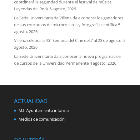
coordinará la seguridad durante el festival de música
Leyendas del Rock
5 agosto, 2026
La Sede Universitaria de Villena da a conocer los ganadores
de sus concursos de microrrelatos y fotografía científica
5
agosto, 2026
Villena celebra la 45ª Semana del Cine del 7 al 23 de agosto
5
agosto, 2026
La Sede Universitaria da a conocer la nueva programación
de cursos de la Universidad Permanente
4 agosto, 2026
ACTUALIDAD
M.I. Ayuntamiento informa
Medios de comunicación