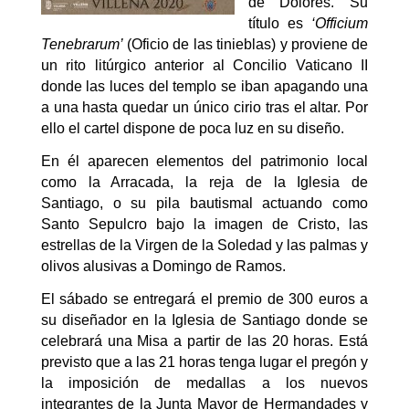
de Dolores. Su
título e
s
‘Officium
Tenebrarum’
(Oficio de las tinieblas) y proviene de
un rito litúrgico anterior al Concilio Vaticano II
donde las luces del templo se iban apagando una
a una hasta quedar un único cirio tras el altar. Por
ello el cartel dispone de poca luz en su diseño.
E
n él aparecen elementos del patrimonio local
c
omo la Arracada, la reja de la Iglesia de
Santiago,
o s
u pila bautismal
actuando como
Santo Sepulcro bajo la imagen de Cristo, las
estrellas de la Virgen de la Soledad y las palmas y
olivos alusivas a Domingo de Ramos.
El sábado se entregará el premio de 300 euros a
su diseñador en la Iglesia de Santiago donde se
celebrará una Misa a partir de las 20 horas. Está
previsto que a las 21 horas tenga lugar el pregón y
la imposición de medallas a los nuevos
integrantes de la Junta Mayor de Hermandades y