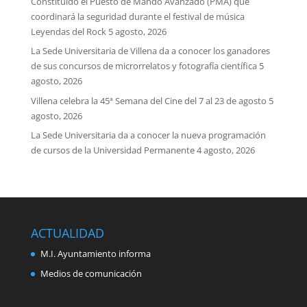
Constituido el Puesto de Mando Avanzado (PMA) que
coordinará la seguridad durante el festival de música
Leyendas del Rock
5 agosto, 2026
La Sede Universitaria de Villena da a conocer los ganadores
de sus concursos de microrrelatos y fotografía científica
5
agosto, 2026
Villena celebra la 45ª Semana del Cine del 7 al 23 de agosto
5
agosto, 2026
La Sede Universitaria da a conocer la nueva programación
de cursos de la Universidad Permanente
4 agosto, 2026
ACTUALIDAD
M.I. Ayuntamiento informa
Medios de comunicación