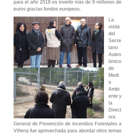
para el año 2018 es invertir más de 9 millones de
euros gracias fondos europeos.
La
visita
del
Secre
tario
Auton
ómico
de
Medi
o
Ambi
ente y
la
Direct
ora
General de Prevención de Incendios Forestales a
Villena fue aprovechada para abordar otros temas