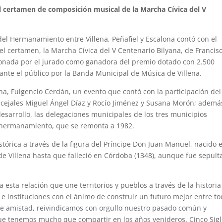
 certamen de composición musical de la Marcha Cívica del V
del Hermanamiento entre Villena, Peñafiel y Escalona contó con el
l certamen, la Marcha Cívica del V Centenario Bilyana, de Francis
ionada por el jurado como ganadora del premio dotado con 2.500
ante el público por la Banda Municipal de Música de Villena.
ena, Fulgencio Cerdán, un evento que contó con la participación del
concejales Miguel Ángel Díaz y Rocío Jiménez y Susana Morón; ademá
desarrollo, las delegaciones municipales de los tres municipios
 hermanamiento, que se remonta a 1982.
tórica a través de la figura del Príncipe Don Juan Manuel, nacido e
a de Villena hasta que falleció en Córdoba (1348), aunque fue sepul
a esta relación que une territorios y pueblos a través de la historia
instituciones con el ánimo de construir un futuro mejor entre to
 de amistad, reivindicamos con orgullo nuestro pasado común y
ue tenemos mucho que compartir en los años venideros. Cinco Sig