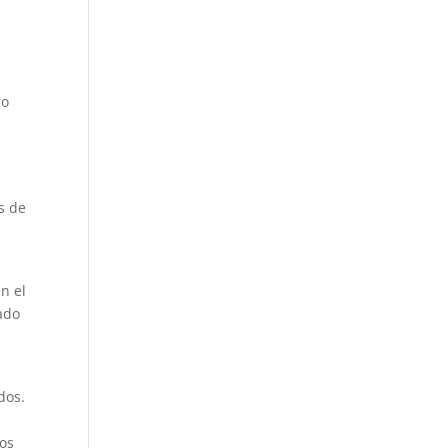
co
s de
n el
tado
dos.
los