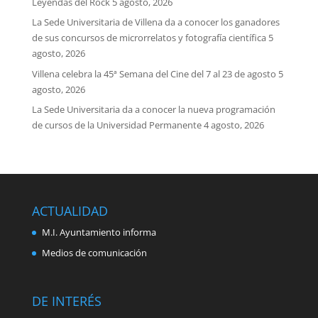
Leyendas del Rock
5 agosto, 2026
La Sede Universitaria de Villena da a conocer los ganadores
de sus concursos de microrrelatos y fotografía científica
5
agosto, 2026
Villena celebra la 45ª Semana del Cine del 7 al 23 de agosto
5
agosto, 2026
La Sede Universitaria da a conocer la nueva programación
de cursos de la Universidad Permanente
4 agosto, 2026
ACTUALIDAD
M.I. Ayuntamiento informa
Medios de comunicación
DE INTERÉS