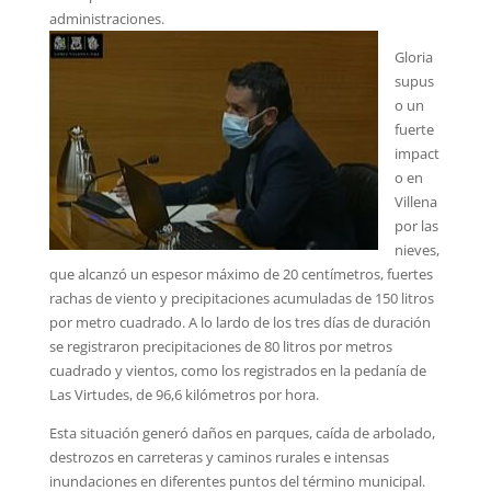
administraciones.
Gloria
supus
o un
fuerte
impact
o en
Villena
por las
nieves,
que alcanzó un espesor máximo de 20 centímetros, fuertes
rachas de viento y precipitaciones acumuladas de 150 litros
por metro cuadrado. A lo lardo de los tres días de duración
se registraron precipitaciones de 80 litros por metros
cuadrado y vientos, como los registrados en la pedanía de
Las Virtudes, de 96,6 kilómetros por hora.
Esta situación generó daños en parques, caída de arbolado,
destrozos en carreteras y caminos rurales e intensas
inundaciones en diferentes puntos del término municipal.