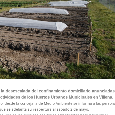
de la desescalada del confinamiento domiciliario anunciadas
ctividades de los Huertos Urbanos Municipales en Villena.
tado, desde la concejalía de Medio Ambiente se informa a las person
que se adelanta su reapertura al sábado 2 de mayo.