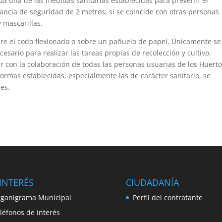
da una de las medidas sanitarias establecidas para prevenir el
ncia de seguridad de 2 metros, si se coincide con otras personas
 mascarillas.
obre el codo flexionado o sobre un pañuelo de papel. Únicamente se
sario para realizar las tareas propias de recolección y cultivo.
 con la colaboración de todas las personas usuarias de los Huert
rmas establecidas, especialmente las de carácter sanitario, se
nes.
INTERÉS
CIUDADANÍA
ganigrama Municipal
Perfil del contratante
léfonos de interés