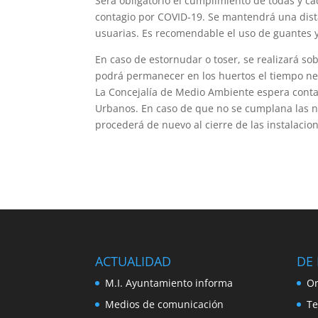
Será obligatorio el cumplimiento de todas y ca
contagio por COVID-19. Se mantendrá una dista
usuarias. Es recomendable el uso de guantes y
En caso de estornudar o toser, se realizará s
podrá permanecer en los huertos el tiempo nece
La Concejalía de Medio Ambiente espera contar
Urbanos. En caso de que no se cumplana las no
procederá de nuevo al cierre de las instalacio
ACTUALIDAD
DE 
M.I. Ayuntamiento informa
Or
Medios de comunicación
Te