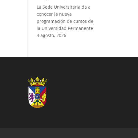
La Sede Universitaria da a
conocer la nueva
programación de cursos de
la Universidad Permanente
4 agosto, 2026