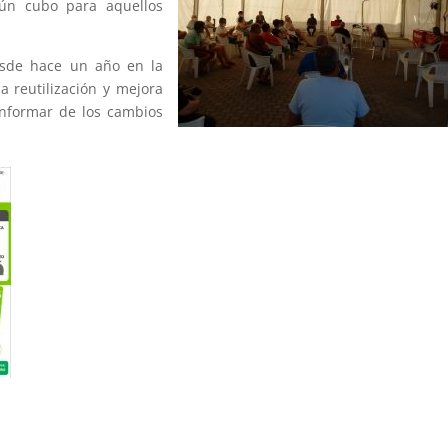
lgún cubo para aquellos
esde hace un año en la
a reutilización y mejora
 informar de los cambios