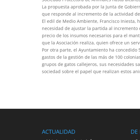
La propuesta aprobada por la Junta de Gobiern
que responde al incremento de la actividad de
El edil de Medio Ambiente, Francisco Iniesta, 
necesidad de ajustar la partida al incremento
precio de los insumos necesarios para el mante
que la Asociación realiza, quien ofrece un serv
Por otra parte, el Ayuntamiento ha concedido 5
gastos de la gestión de las más de 100 colonia
grupos de gatos callejeros, sus necesidades san
sociedad sobre el papel que realizan estos an
ACTUALIDAD
DE 