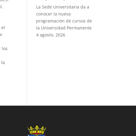
l,
La Sede Universitaria da a
conocer la nueva
programación de cursos de
 el
la Universidad Permanente
or
4 agosto, 2026
 los
 la