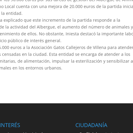
o Local cuenta con una mejora de 20.000 euros de la partida inicia
 la entidad.
ha explicado que este incremento de la partida responde a la
 de la actividad del Albergue, el aumento del número de animales y
nimiento de ellos. No obstante, Iniesta destacó la importante lab
icio público de interés general.
.000 euros a la Asociación Gatos Callejeros de Villena para atender
s censadas en la ciudad. Esta entidad se encarga de atender a los
itarias, de alimentación, impulsar la esterilización y sensibilizar a
imales en los entornos urbanos.
INTERÉS
CIUDADANÍA