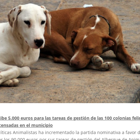
ibe 5.000 euros para las tareas de gestión de las 100 colonias fel
censadas en el municipio
líticas Animalistas ha incrementado la partida nominativa a favor d
r los 90.000 euros por sus tareas de gestión del Albergue de Anim