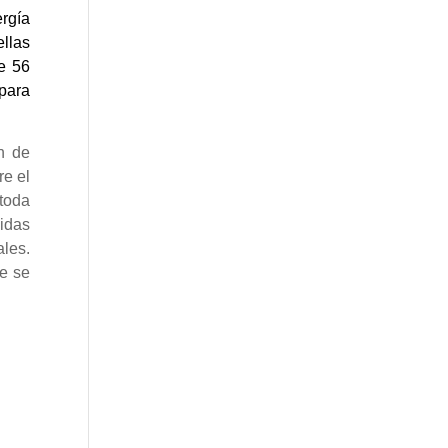
ergía
ellas
de 56
para
n de
re el
 toda
gidas
ales.
ue se