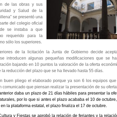
ón de las obras y sus
uridad y Salud de la
illena” se presentó una
arte del colegio oficial
onde se instaba a que
mo requerido para la
no sólo los superiores.
iores de la licitación la Junta de Gobierno decide acepta
ez se introducen algunas pequeñas modificaciones que se ha
oración bajando en 10 puntos la valoración de la oferta económ
 la reducción del plazo que se ha llevado hasta 55 días.
n buen pliego el elaborado porque ya son 6 los equipos que
an comunicado que piensan realizar la presentación de su oferta
anterior daba un plazo de 21 días hábiles para presentar la ofe
aturales, por lo que si antes el plazo acababa el 10 de octubre
en la plataforma estatal, el plazo finaliza el 17 de octubre.
tura y Fiestas se aprobó la relación de feriantes y la relaci