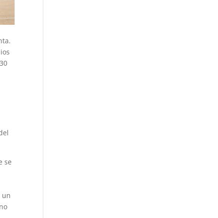
nta.
ios
 30
.
del
e se
n un
ino