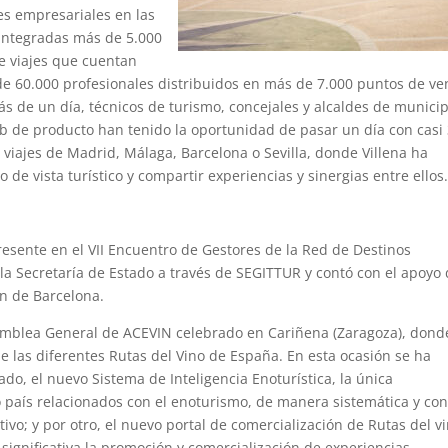
es empresariales en las
integradas más de 5.000
e viajes que cuentan
de 60.000 profesionales distribuidos en más de 7.000 puntos de ve
s de un día, técnicos de turismo, concejales y alcaldes de municip
ub de producto han tenido la oportunidad de pasar un día con casi
 viajes de Madrid, Málaga, Barcelona o Sevilla, donde Villena ha
de vista turístico y compartir experiencias y sinergias entre ellos
esente en el VII Encuentro de Gestores de la Red de Destinos
 la Secretaría de Estado a través de SEGITTUR y contó con el apoyo 
n de Barcelona.
amblea General de ACEVIN celebrado en Cariñena (Zaragoza), dond
 las diferentes Rutas del Vino de España. En esta ocasión se ha
o, el nuevo Sistema de Inteligencia Enoturística, la única
 país relacionados con el enoturismo, de manera sistemática y co
vo; y por otro, el nuevo portal de comercialización de Rutas del v
ignificativa la promoción y comercialización de experiencias