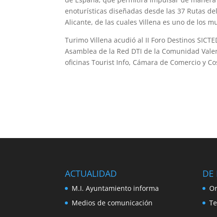
enoturísticas diseñadas desde las 37 Rutas del
Alicante, de las cuales Villena es uno de los 
Turimo Villena acudió al II Foro Destinos SICT
Asamblea de la Red DTI de la Comunidad Valenc
oficinas Tourist Info, Cámara de Comercio y Cos
ACTUALIDAD
DE 
M.I. Ayuntamiento informa
Or
Medios de comunicación
Te