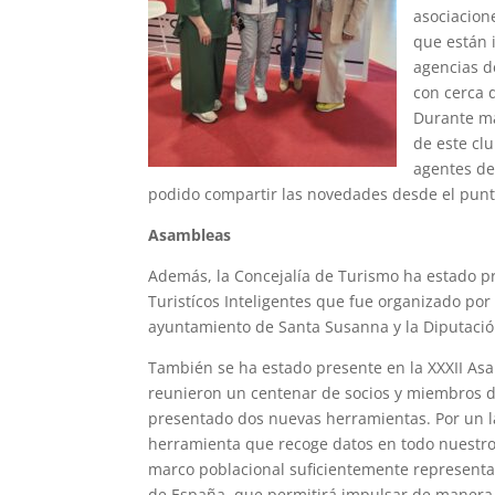
asociacion
que están 
agencias d
con cerca 
Durante má
de este cl
agentes de
podido compartir las novedades desde el punto 
Asambleas
Además, la Concejalía de Turismo ha estado pr
Turistícos Inteligentes que fue organizado por
ayuntamiento de Santa Susanna y la Diputació
También se ha estado presente en la XXXII As
reunieron un centenar de socios y miembros de
presentado dos nuevas herramientas. Por un lad
herramienta que recoge datos en todo nuestro
marco poblacional suficientemente representati
de España, que permitirá impulsar de manera s