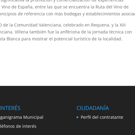
 Vino de España, entre las que se encuentra la Ruta del Vino de
municipios de referencia con más bodegas y establecimientos asocia
ED de la Comunidad Valenciana, celebrado en Requena, y la XIII
iana. Villena también fue la anfitriona de la jornada técnica con
ta Blanca para mostrar el potencial turístico de la localidad.
INTERÉS
CIUDADANÍA
ganigrama Municipal
Perfil del contratante
léfonos de interés