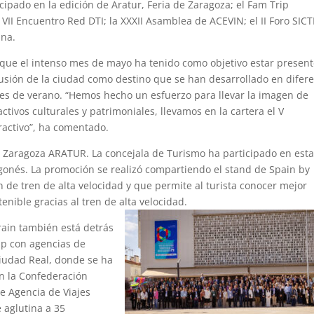
ticipado en la edición de Aratur, Feria de Zaragoza; el Fam Trip
 VII Encuentro Red DTI; la XXXII Asamblea de ACEVIN; el II Foro SIC
ana.
o que el intenso mes de mayo ha tenido como objetivo estar presen
fusión de la ciudad como destino que se han desarrollado en difer
ones de verano. “Hemos hecho un esfuerzo para llevar la imagen de
ctivos culturales y patrimoniales, llevamos en la cartera el V
ractivo”, ha comentado.
ria Zaragoza ARATUR. La concejala de Turismo ha participado en est
gonés. La promoción se realizó compartiendo el stand de Spain by
n de tren de alta velocidad y que permite al turista conocer mejor
enible gracias al tren de alta velocidad.
rain también está detrás
ip con agencias de
Ciudad Real, donde se ha
n la Confederación
e Agencia de Viajes
 aglutina a 35