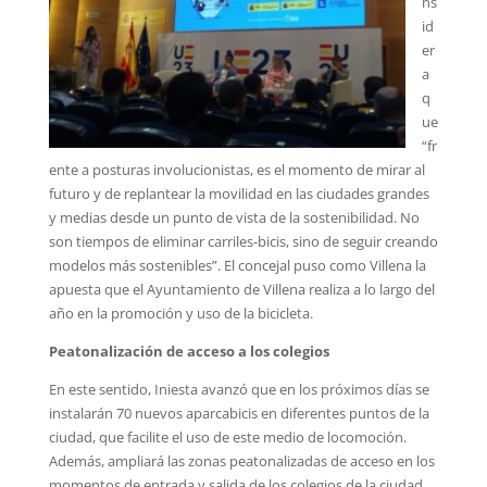
ns
id
er
a
q
ue
“fr
ente a posturas involucionistas, es el momento de mirar al
futuro y de replantear la movilidad en las ciudades grandes
y medias desde un punto de vista de la sostenibilidad. No
son tiempos de eliminar carriles-bicis, sino de seguir creando
modelos más sostenibles”. El concejal puso como Villena la
apuesta que el Ayuntamiento de Villena realiza a lo largo del
año en la promoción y uso de la bicicleta.
Peatonalización de acceso a los colegios
En este sentido, Iniesta avanzó que en los próximos días se
instalarán 70 nuevos aparcabicis en diferentes puntos de la
ciudad, que facilite el uso de este medio de locomoción.
Además, ampliará las zonas peatonalizadas de acceso en los
momentos de entrada y salida de los colegios de la ciudad,