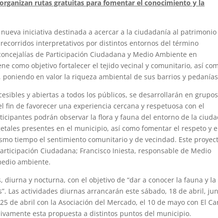
 organizan rutas gratuitas para fomentar el conocimiento y la
nueva iniciativa destinada a acercar a la ciudadanía al patrimonio
 recorridos interpretativos por distintos entornos del término
 concejalías de Participación Ciudadana y Medio Ambiente en
ene como objetivo fortalecer el tejido vecinal y comunitario, así co
a, poniendo en valor la riqueza ambiental de sus barrios y pedanías
esibles y abiertas a todos los públicos, se desarrollarán en grupo
 fin de favorecer una experiencia cercana y respetuosa con el
ticipantes podrán observar la flora y fauna del entorno de la ciuda
getales presentes en el municipio, así como fomentar el respeto y e
smo tiempo el sentimiento comunitario y de vecindad. Este proyec
Participación Ciudadana; Francisco Iniesta, responsable de Medio
medio ambiente.
 diurna y nocturna, con el objetivo de “dar a conocer la fauna y la
s”. Las actividades diurnas arrancarán este sábado, 18 de abril, jun
 25 de abril con la Asociación del Mercado, el 10 de mayo con El Car
ivamente esta propuesta a distintos puntos del municipio.