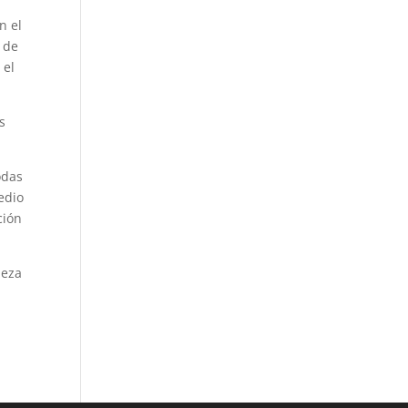
n el
8 de
 el
s
odas
edio
ción
leza