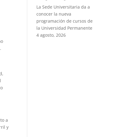
La Sede Universitaria da a
conocer la nueva
programación de cursos de
la Universidad Permanente
4 agosto, 2026
mo
.
s
d,
l
to
to a
ril y