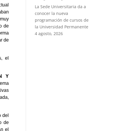
tual
La Sede Universitaria da a
aban
conocer la nueva
a muy
programación de cursos de
to de
la Universidad Permanente
orma
4 agosto, 2026
ar de
, el
N Y
tema
ivas
ada,
o del
so de
n el