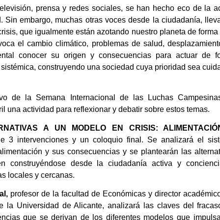
levisión, prensa y redes sociales, se han hecho eco de la ac
d. Sin embargo, muchas otras voces desde la ciudadanía, llev
crisis, que igualmente están azotando nuestro planeta de form
rovoca el cambio climático, problemas de salud, desplazamien
ental conocer su origen y consecuencias para actuar de f
sis sistémica, construyendo una sociedad cuya prioridad sea cuid
vo de la Semana Internacional de las Luchas Campesinas
il una actividad para reflexionar y debatir sobre estos temas.
NATIVAS A UN MODELO EN CRISIS: ALIMENTACIÓ
e 3 intervenciones y un coloquio final. Se analizará el sis
limentación y sus consecuencias y se plantearán las alternat
 construyéndose desde la ciudadanía activa y concienci
as locales y cercanas.
al,
profesor de la facultad de Económicas y director académic
e la Universidad de Alicante, analizará las claves del fraca
ncias que se derivan de los diferentes modelos que impulsa