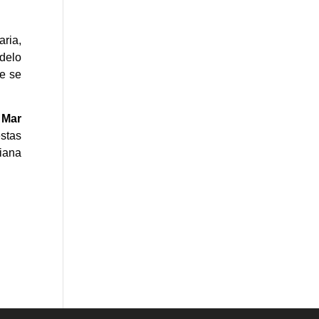
aria,
delo
ue se
y
Mar
stas
ciana