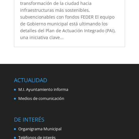
transformación de la ciudad hacia
infraestructuras más sostenibles,
subvencionables con fondos FEDER El equipo
de Gobierno municipal está ultimando los
detalles del Plan de Actuación Integrado (PAI),
una iniciativa clave...
ACTUALIDAD
M.I. Ayuntamiento informa
Medios de comunicación
DE INTERÉS
Organigrama Municipal
Teléfonos de interés