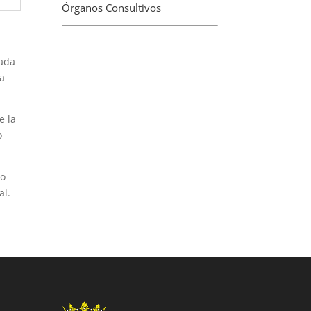
Órganos Consultivos
cada
la
e la
o
no
al.