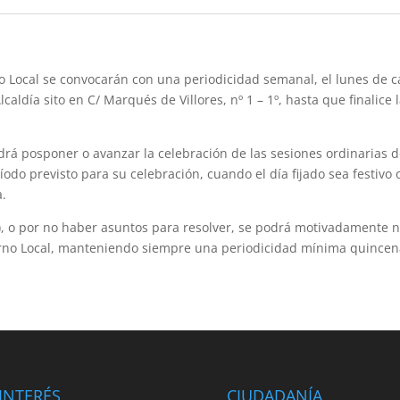
no Local se convocarán con una periodicidad semanal, el lunes de 
aldía sito en C/ Marqués de Villores, nº 1 – 1º, hasta que finalice 
odrá posponer o avanzar la celebración de las sesiones ordinarias d
odo previsto para su celebración, cuando el día fijado sea festivo 
a.
o), o por no haber asuntos para resolver, se podrá motivadamente 
ierno Local, manteniendo siempre una periodicidad mínima quincen
INTERÉS
CIUDADANÍA