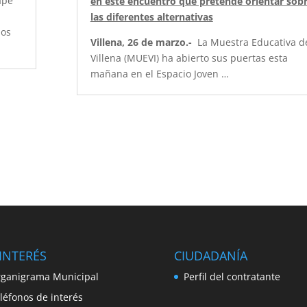
ape
en este encuentro que pretende orientar sob
las diferentes alternativas
los
Villena, 26 de marzo.-
La Muestra Educativa d
Villena (MUEVI) ha abierto sus puertas esta
mañana en el Espacio Joven …
INTERÉS
CIUDADANÍA
ganigrama Municipal
Perfil del contratante
léfonos de interés