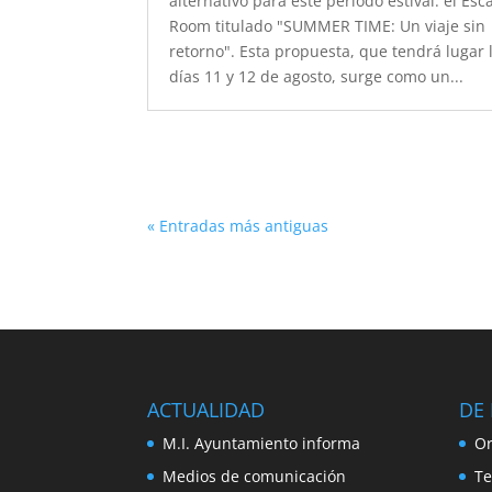
alternativo para este periodo estival: el Esc
Room titulado "SUMMER TIME: Un viaje sin
retorno". Esta propuesta, que tendrá lugar 
días 11 y 12 de agosto, surge como un...
« Entradas más antiguas
ACTUALIDAD
DE 
M.I. Ayuntamiento informa
Or
Medios de comunicación
Te