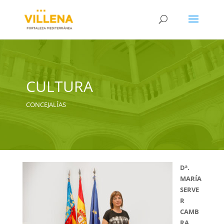
CULTURA
CONCEJALÍAS
Dª.
MARÍA
SERVE
R
CAMB
RA