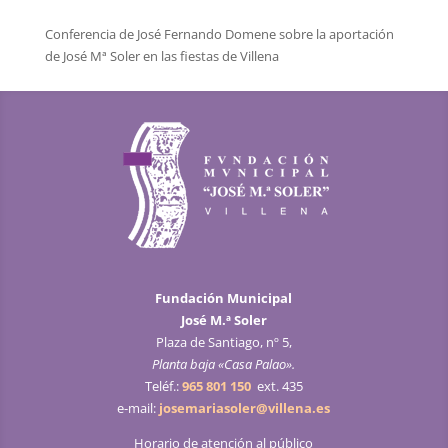
Conferencia de José Fernando Domene sobre la aportación
de José Mª Soler en las fiestas de Villena
Fundación Municipal
José M.ª Soler
Plaza de Santiago, nº 5,
Planta baja «Casa Palao».
Teléf.:
965 801 150
ext. 435
e-mail:
josemariasoler@villena.es
Horario de atención al público