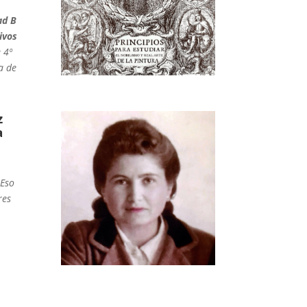
ad B
ivos
 4º
a de
z
a
 Eso
res