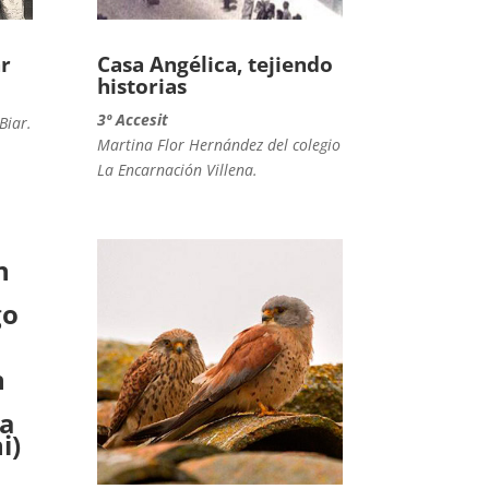
r
Casa Angélica, tejiendo
historias
3º Accesit
Biar.
Martina Flor Hernández del colegio
La Encarnación Villena.
n
go
n
la
i)