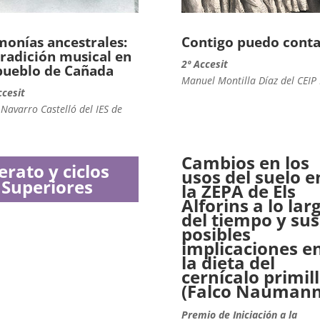
onías ancestrales:
Contigo puedo conta
tradición musical en
2º Accesit
pueblo de Cañada
Manuel Montilla Díaz del CEIP 
ccesit
 Navarro Castelló del IES de
Cambios en los
rato y ciclos
usos del suelo e
 Superiores
la ZEPA de Els
Alforins a lo lar
del tiempo y sus
posibles
implicaciones e
la dieta del
cernícalo primil
(Falco Naumann
Premio de Iniciación a la