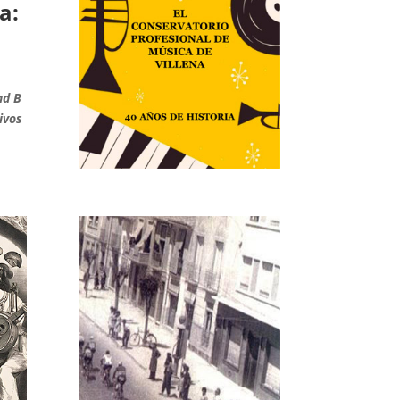
a:
ad B
ivos