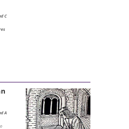
ad C
res
an
ad A
io