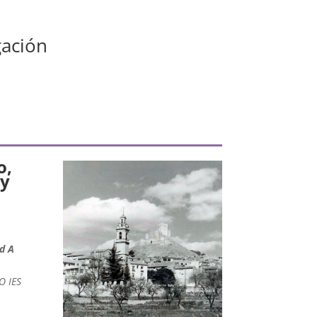
gación
o,
 y
d A
O IES