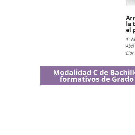
Arm
la 
el 
1º A
Abel
Biar.
Modalidad C de Bachille
formativos de Grado