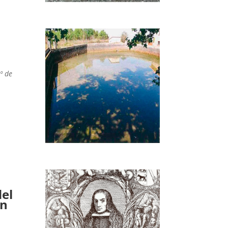
º de
del
un