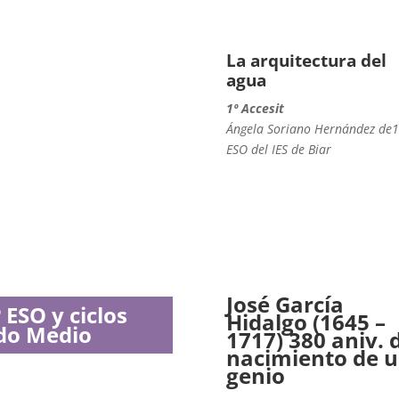
La arquitectura del
agua
1º Accesit
Ángela Soriano Hernández de1
ESO del IES de Biar
José García
 ESO y ciclos
Hidalgo (1645 –
do Medio
1717) 380 aniv. 
nacimiento de 
genio