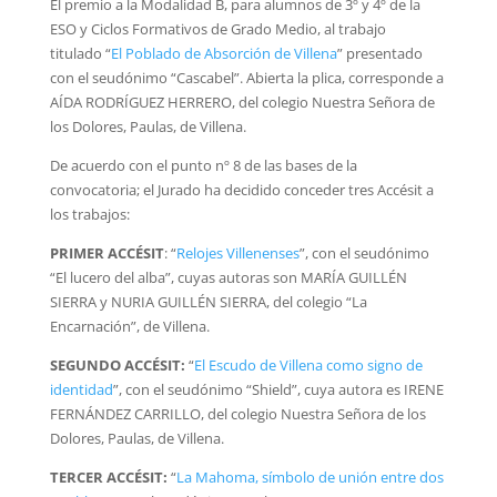
El premio a la Modalidad B, para alumnos de 3º y 4º de la
ESO y Ciclos Formativos de Grado Medio, al trabajo
titulado
“
El Poblado de Absorción de Villena
”
presentado
con el seudónimo “Cascabel”. Abierta la plica, corresponde a
AÍDA RODRÍGUEZ HERRERO, del colegio Nuestra Señora de
los Dolores, Paulas, de Villena.
De acuerdo con el punto nº 8 de las bases de la
convocatoria; el Jurado ha decidido conceder tres Accésit a
los trabajos:
PRIMER ACCÉSIT
:
“
Relojes Villenenses
”, con el seudónimo
“El lucero del alba”, cuyas autoras son MARÍA GUILLÉN
SIERRA y NURIA GUILLÉN SIERRA, del colegio “La
Encarnación”, de Villena.
SEGUNDO ACCÉSIT:
“
El Escudo de Villena como signo de
identidad
”, con el seudónimo “Shield”, cuya autora es IRENE
FERNÁNDEZ CARRILLO, del colegio Nuestra Señora de los
Dolores, Paulas, de Villena.
TERCER ACCÉSIT:
“
La Mahoma, símbolo de unión entre dos