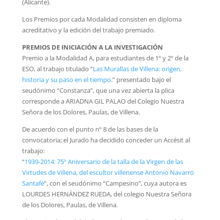
(Alicante).
Los Premios por cada Modalidad consisten en diploma
acreditativo y la edición del trabajo premiado.
PREMIOS DE INICIACIÓN A LA INVESTIGACIÓN
Premio a la Modalidad A, para estudiantes de 1º y 2º de la
ESO, al trabajo titulado
“
Las Murallas de Villena: origen,
historia y su paso en el tiempo
.”
presentado bajo el
seudónimo “Constanza”, que una vez abierta la plica
corresponde a ARIADNA GIL PALAO del Colegio Nuestra
Señora de los Dolores, Paulas, de Villena.
De acuerdo con el punto nº 8 de las bases de la
convocatoria; el Jurado ha decidido conceder un Accésit al
trabajo:
“
1939-2014: 75º Aniversario de la talla de la Virgen de las
Virtudes de Villena, del escultor villenense Antonio Navarro
Santafé
”, con el seudónimo “Campesino”, cuya autora es
LOURDES HERNÁNDEZ RUEDA, del colegio Nuestra Señora
de los Dolores, Paulas, de Villena.