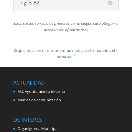
Inglés B2
Estos cursos son sólo de preparación, en ningún caso otorgan la
acreditación oficial de nivel
Si quieres saber más sobre cómo matricularte, horarios, etc.
pulsa
aquí.
ACTUALIDAD
M.I. Ayuntamiento informa
Medios de comunicación
DE INTERÉS
Organigrama Municipal